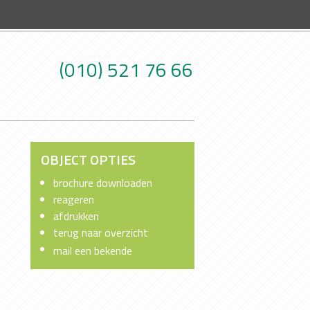
(010) 521 76 66
OBJECT OPTIES
brochure downloaden
reageren
afdrukken
terug naar overzicht