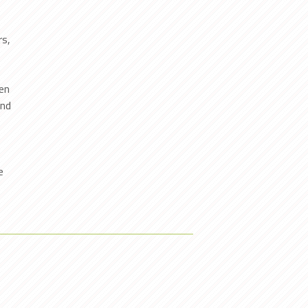
rs,
en
end
e