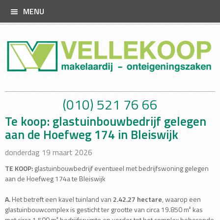
MENU
(010) 521 76 66
Te koop: glastuinbouwbedrijf gelegen
aan de Hoefweg 174 in Bleiswijk
donderdag 19 maart 2026
TE KOOP:
glastuinbouwbedrijf eventueel met bedrijfswoning gelegen
aan de Hoefweg 174a te Bleiswijk
A.
Het betreft een kavel tuinland van
2.42.27 hectare
, waarop een
glastuinbouwcomplex is gesticht ter grootte van circa 19.850 m² kas
met circa 1.500 m² bedrijfsruimte en verder tot het complex behorende